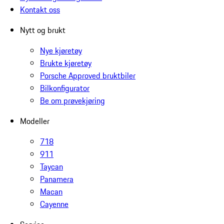
Kontakt oss
Nytt og brukt
Nye kjøretøy
Brukte kjøretøy
Porsche Approved bruktbiler
Bilkonfigurator
Be om prøvekjøring
Modeller
718
911
Taycan
Panamera
Macan
Cayenne