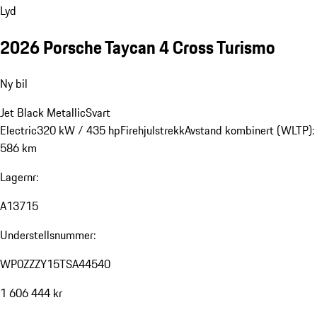
Lyd
2026 Porsche Taycan 4 Cross Turismo
Ny bil
Jet Black Metallic
Svart
Electric
320 kW / 435 hp
Firehjulstrekk
Avstand kombinert (WLTP):
586 km
Lagernr:
A13715
Understellsnummer:
WP0ZZZY15TSA44540
1 606 444 kr