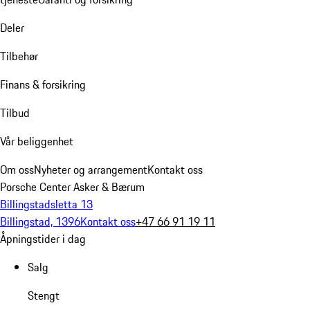
Deler
Tilbehør
Finans & forsikring
Tilbud
Vår beliggenhet
Om oss
Nyheter og arrangement
Kontakt oss
Porsche Center Asker & Bærum
Billingstadsletta 13
Billingstad, 1396
Kontakt oss
+47 66 91 19 11
Åpningstider i dag
Salg
Stengt