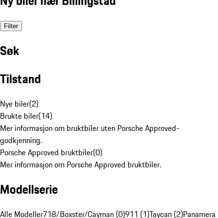
Ny biler nær Billingstad
Filter
Søk
Tilstand
Nye biler
(
2
)
Brukte biler
(
14
)
Mer informasjon om bruktbiler uten Porsche Approved-
godkjenning.
Porsche Approved bruktbiler
(
0
)
Mer informasjon om Porsche Approved bruktbiler.
Modellserie
Alle Modeller
718/Boxster/Cayman (0)
911 (1)
Taycan (2)
Panamera