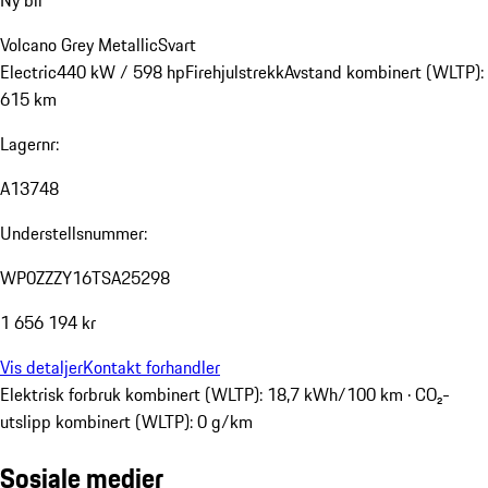
Ny bil
Volcano Grey Metallic
Svart
Electric
440 kW / 598 hp
Firehjulstrekk
Avstand kombinert (WLTP):
615 km
Lagernr:
A13748
Understellsnummer:
WP0ZZZY16TSA25298
1 656 194 kr
Vis detaljer
Kontakt forhandler
Elektrisk forbruk kombinert (WLTP): 18,7 kWh/100 km · CO₂-
utslipp kombinert (WLTP): 0 g/km
Sosiale medier