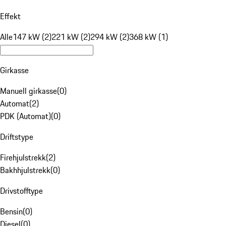
Effekt
Alle
147 kW (2)
221 kW (2)
294 kW (2)
368 kW (1)
Girkasse
Manuell girkasse
(
0
)
Automat
(
2
)
PDK (Automat)
(
0
)
Driftstype
Firehjulstrekk
(
2
)
Bakhhjulstrekk
(
0
)
Drivstofftype
Bensin
(
0
)
Diesel
(
0
)