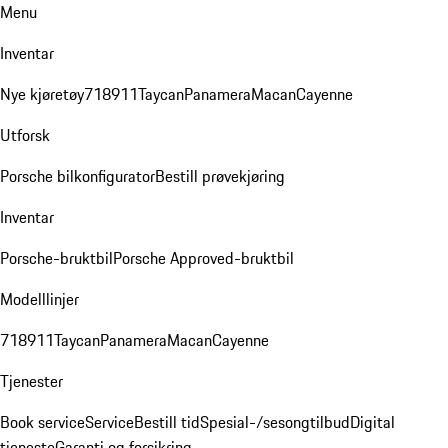
Menu
Inventar
Nye kjøretøy
718
911
Taycan
Panamera
Macan
Cayenne
Utforsk
Porsche bilkonfigurator
Bestill prøvekjøring
Inventar
Porsche-bruktbil
Porsche Approved-bruktbil
Modelllinjer
718
911
Taycan
Panamera
Macan
Cayenne
Tjenester
Book service
Service
Bestill tid
Spesial-/sesongtilbud
Digital
tjeneste
Garanti og forsikring