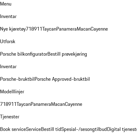
Menu
Inventar
Nye kjøretøy
718
911
Taycan
Panamera
Macan
Cayenne
Utforsk
Porsche bilkonfigurator
Bestill prøvekjøring
Inventar
Porsche-bruktbil
Porsche Approved-bruktbil
Modelllinjer
718
911
Taycan
Panamera
Macan
Cayenne
Tjenester
Book service
Service
Bestill tid
Spesial-/sesongtilbud
Digital tjenest