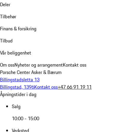
Deler
Tilbehør
Finans & forsikring
Tilbud
Vår beliggenhet
Om oss
Nyheter og arrangement
Kontakt oss
Porsche Center Asker & Bærum
Billingstadsletta 13
Billingstad, 1396
Kontakt oss
+47 66 91 19 11
Åpningstider i dag
Salg
10:00 - 15:00
Verksted