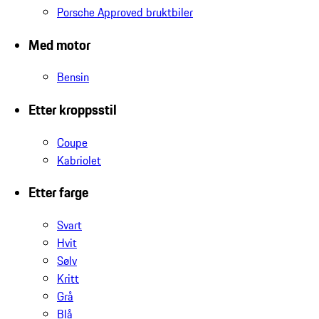
Porsche Approved bruktbiler
Med motor
Bensin
Etter kroppsstil
Coupe
Kabriolet
Etter farge
Svart
Hvit
Sølv
Kritt
Grå
Blå