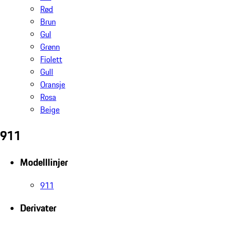
Rød
Brun
Gul
Grønn
Fiolett
Gull
Oransje
Rosa
Beige
911
Modelllinjer
911
Derivater