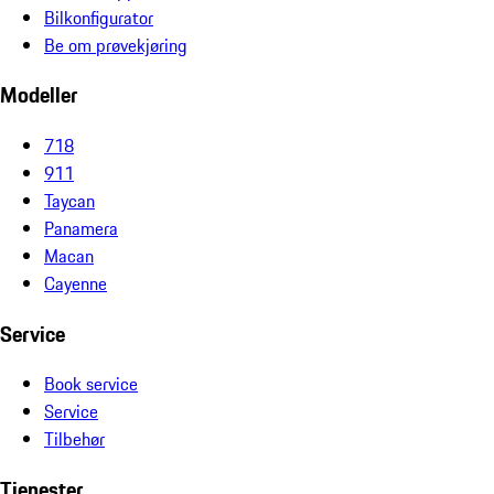
Bilkonfigurator
Be om prøvekjøring
Modeller
718
911
Taycan
Panamera
Macan
Cayenne
Service
Book service
Service
Tilbehør
Tjenester