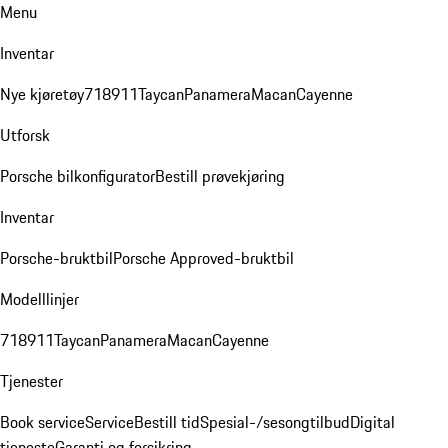
Menu
Inventar
Nye kjøretøy
718
911
Taycan
Panamera
Macan
Cayenne
Utforsk
Porsche bilkonfigurator
Bestill prøvekjøring
Inventar
Porsche-bruktbil
Porsche Approved-bruktbil
Modelllinjer
718
911
Taycan
Panamera
Macan
Cayenne
Tjenester
Book service
Service
Bestill tid
Spesial-/sesongtilbud
Digital
tjeneste
Garanti og forsikring